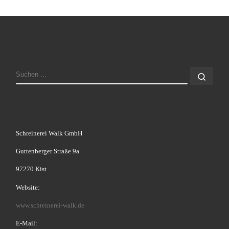
SUCHE
Such
Schreinerei Walk GmbH
Guttenberger Straße 9a
97270 Kist
Website:
www.schreinerei-walk.de
E-Mail: